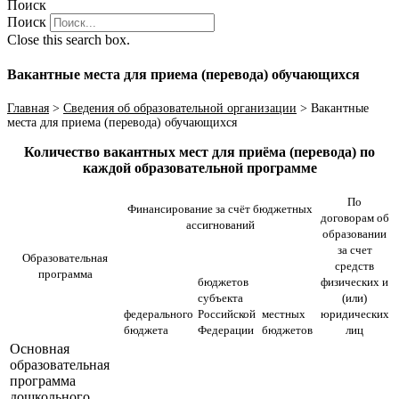
Поиск
Поиск
Close this search box.
Вакантные места для приема (перевода) обучающихся
Главная
>
Сведения об образовательной организации
>
Вакантные
места для приема (перевода) обучающихся
Количество вакантных мест для приёма (перевода) по
каждой образовательной программе
По
Финансирование за счёт бюджетных
договорам об
ассигнований
образовании
за счет
Образовательная
средств
программа
бюджетов
физических и
субъекта
(или)
федерального
Российской
местных
юридических
бюджета
Федерации
бюджетов
лиц
Основная
образовательная
программа
дошкольного