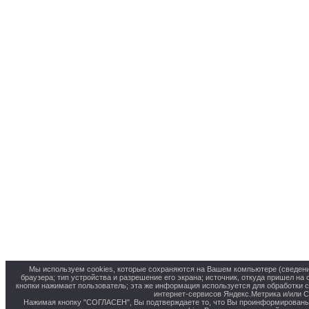
Мы используем cookies, которые сохраняются на Вашем компьютере (сведения 
браузера; тип устройства и разрешение его экрана; источник, откуда пришел на 
кнопки нажимает пользователь; эта же информация используется для обработки 
интернет-сервисов Яндекс.Метрика и/или С
Нажимая кнопку "СОГЛАСЕН", Вы подтверждаете то, что Вы проинформированы 